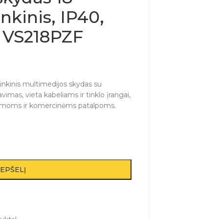
nkinis, IP40,
 VS218PZF
nkinis multimedijos skydas su
mas, vieta kabeliams ir tinklo įrangai,
namoms ir komercinėms patalpoms.
REPŠELĮ