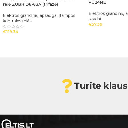
VU24NE
relė ZUBR D6-63A (trifazė)
Elektros grandinių 
Elektros grandinių apsauga
,
Įtampos
skydai
kontrolės relės
€
57.39
€
119.34
Turite klau