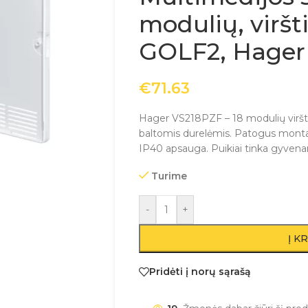
modulių, viršti
GOLF2, Hager
€
71.63
Hager VS218PZF – 18 modulių viršti
baltomis durelėmis. Patogus montavi
IP40 apsauga. Puikiai tinka gyve
Turime
-
+
Į K
Pridėti į norų sąrašą