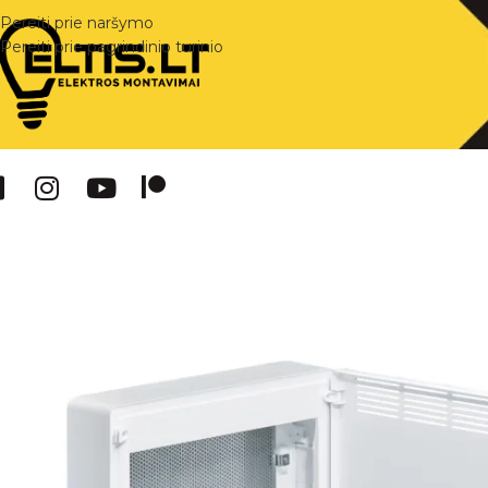
Pereiti prie naršymo
Pereiti prie pagrindinio turinio