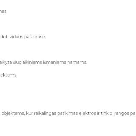
mas.
doti vidaus patalpose.
itaikyta šiuolaikiniams išmaniems namams.
jektams.
ektams, kur reikalingas patikimas elektros ir tinklo įrangos pa