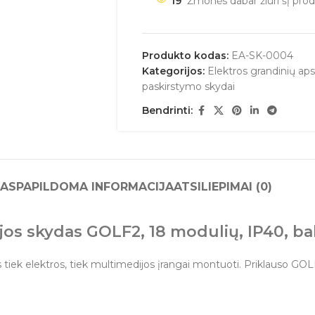
19
Žmonės dabar žiūri šį prod
Produkto kodas:
EA-SK-0004
Kategorijos:
Elektros grandinių ap
paskirstymo skydai
Bendrinti:
AS
PAPILDOMA INFORMACIJA
ATSILIEPIMAI (0)
jos skydas GOLF2, 18 modulių, IP40, ba
as tiek elektros, tiek multimedijos įrangai montuoti. Priklauso GOL