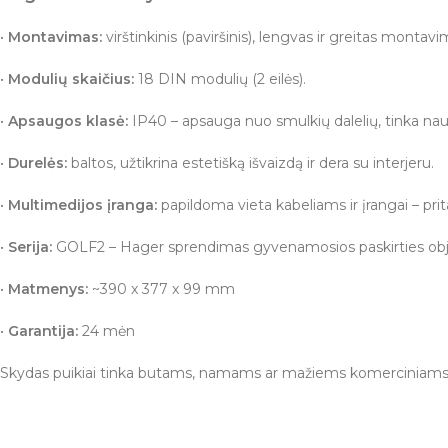
•
Montavimas:
virštinkinis (paviršinis), lengvas ir greitas montavi
•
Modulių skaičius:
18 DIN modulių (2 eilės).
•
Apsaugos klasė:
IP40 – apsauga nuo smulkių dalelių, tinka nau
•
Durelės:
baltos, užtikrina estetišką išvaizdą ir dera su interjeru.
•
Multimedijos įranga:
papildoma vieta kabeliams ir įrangai – pr
•
Serija:
GOLF2 – Hager sprendimas gyvenamosios paskirties ob
•
Matmenys:
~390 x 377 x 99 mm
•
Garantija:
24 mėn
Skydas puikiai tinka butams, namams ar mažiems komerciniams obj