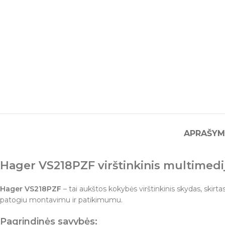
APRAŠYM
Hager VS218PZF virštinkinis multimedi
Hager VS218PZF
– tai aukštos kokybės virštinkinis skydas, skirt
patogiu montavimu ir patikimumu.
Pagrindinės savybės: