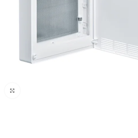
Spustelėkite, kad padidintumėte