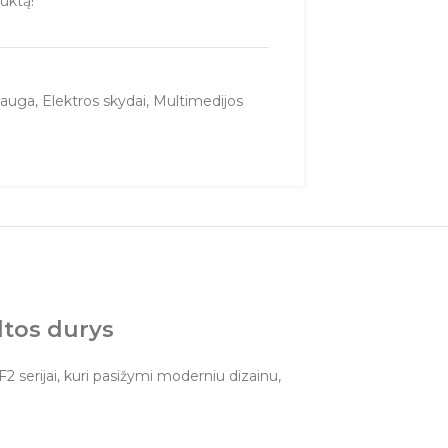
uktą!
sauga
,
Elektros skydai
,
Multimedijos
ltos durys
F2 serijai, kuri pasižymi moderniu dizainu,