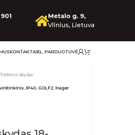
 901
Metalo g. 9,
Vilnius, Lietuva
 MUS
KONTAKTAI
EL. PARDUOTUVĖ
/
Elektros skydai
/
irštinkinis, IP40, GOLF2, Hager
skydas 18-