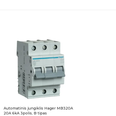
Automatinis jungiklis Hager MB320A
Automatinis jungi
20A 6kA 3polis, B tipas
25A 6kA 3polis, B 