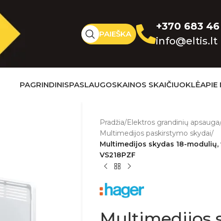
+370 683 46
PAIEŠKA
info@eltis.lt
PAGRINDINIS
PASLAUGOS
KAINOS SKAIČIUOKLĖ
APIE
Pradžia
/
Elektros grandinių apsauga
Multimedijos paskirstymo skydai
/
Multimedijos skydas 18-modulių, v
VS218PZF
Multimedijos 