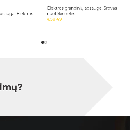
Elektros grandinių apsauga
,
Srovės
apsauga
,
Elektros
nuotėkio relės
€
58.49
simų?