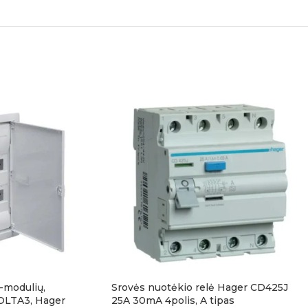
-modulių,
Srovės nuotėkio relė Hager CD425J
VOLTA3, Hager
25A 30mA 4polis, A tipas