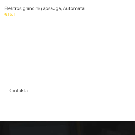
Elektros grandinių apsauga
,
Automatai
Elektros grandinių
€
16.11
€
16.54
Kontaktai