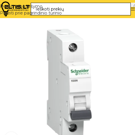
Pereiti prie naršymo
Pereiti prie pagrindinio turinio