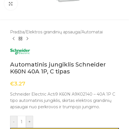
Spustelėkite, kad padidintumėte
Pradžia
/
Elektros grandinių apsauga
/
Automatai
Automatinis jungiklis Schneider
K60N 40A 1P, C tipas
€
3.27
Schneider Electric Acti9 K60N A9K02140 – 40A 1P C
tipo automatinis jungiklis, skirtas elektros grandinių
apsaugai nuo perkrovos ir trumpojo jungimo.
-
+