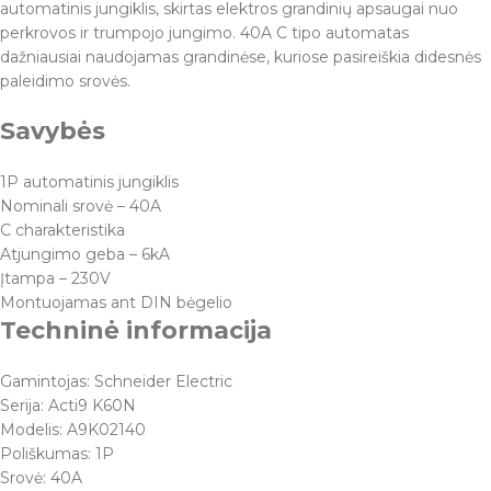
automatinis jungiklis, skirtas elektros grandinių apsaugai nuo
perkrovos ir trumpojo jungimo. 40A C tipo automatas
dažniausiai naudojamas grandinėse, kuriose pasireiškia didesnės
paleidimo srovės.
Savybės
1P automatinis jungiklis
Nominali srovė – 40A
C charakteristika
Atjungimo geba – 6kA
Įtampa – 230V
Montuojamas ant DIN bėgelio
Techninė informacija
Gamintojas: Schneider Electric
Serija: Acti9 K60N
Modelis: A9K02140
Poliškumas: 1P
Srovė: 40A