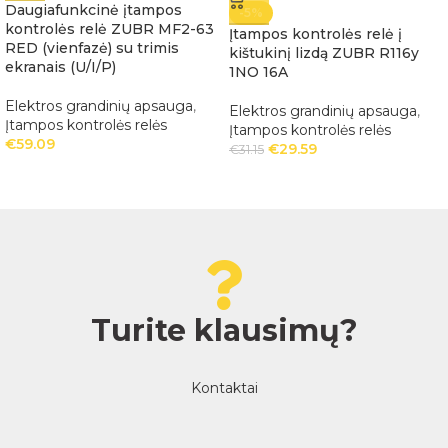
Daugiafunkcinė įtampos
-5%
kontrolės relė ZUBR MF2-63
Įtampos kontrolės relė į
RED (vienfazė) su trimis
kištukinį lizdą ZUBR R116y
ekranais (U/I/P)
1NO 16A
Elektros grandinių apsauga
,
Elektros grandinių apsauga
,
Įtampos kontrolės relės
Įtampos kontrolės relės
€
59.09
€
29.59
€
31.15
Turite klausimų?
Kontaktai