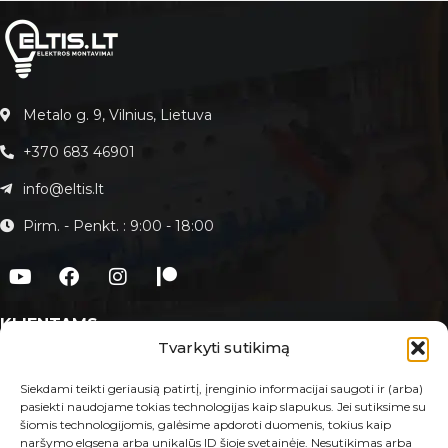
Metalo g. 9, Vilnius, Lietuva
+370 683 46901
info@eltis.lt
Pirm. - Penkt. : 9:00 - 18:00
KLIENTAMS
Tvarkyti sutikimą
Apie Eltis.lt
Paslaugos
Siekdami teikti geriausią patirtį, įrenginio informacijai saugoti ir (arba)
pasiekti naudojame tokias technologijas kaip slapukus. Jei sutiksime su
Kontaktai
šiomis technologijomis, galėsime apdoroti duomenis, tokius kaip
naršymo elgsena arba unikalūs ID šioje svetainėje. Nesutikimas arba
E-PARDUOTUVĖ