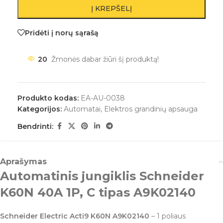
Į KREPŠELĮ
Pridėti į norų sąrašą
20
Žmonės dabar žiūri šį produktą!
Produkto kodas:
EA-AU-0038
Kategorijos:
Automatai
,
Elektros grandinių apsauga
Bendrinti:
Aprašymas
Automatinis jungiklis Schneider
K60N 40A 1P, C tipas A9K02140
Schneider Electric Acti9 K60N A9K02140
– 1 poliaus