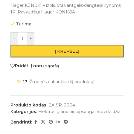
Hager KZN021 – izoliuotas antgalis/dangtelis šynoms
1P. Pavyzdžiui Hager KDN163A
Turime
-
+
Į KREPŠELĮ
Pridėti į norų sąrašą
17
Žmonės dabar žiūri šį produktą!
Produkto kodas:
EA-SR-0004
Kategorijos:
Elektros grandinių apsauga
,
Srovėlaidžiai
Bendrinti: