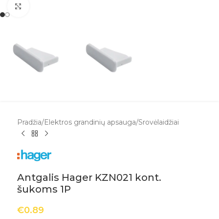
Spustelėkite, kad padidintumėte
Pradžia
/
Elektros grandinių apsauga
/
Srovėlaidžiai
Antgalis Hager KZN021 kont.
šukoms 1P
€
0.89