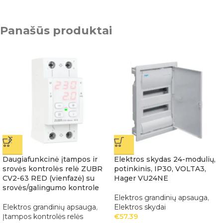
Panašūs produktai
Daugiafunkcinė įtampos ir
Elektros skydas 24-modulių,
srovės kontrolės relė ZUBR
potinkinis, IP30, VOLTA3,
CV2-63 RED (vienfazė) su
Hager VU24NE
srovės/galingumo kontrole
Elektros grandinių apsauga
,
Elektros grandinių apsauga
,
Elektros skydai
Įtampos kontrolės relės
€
57.39