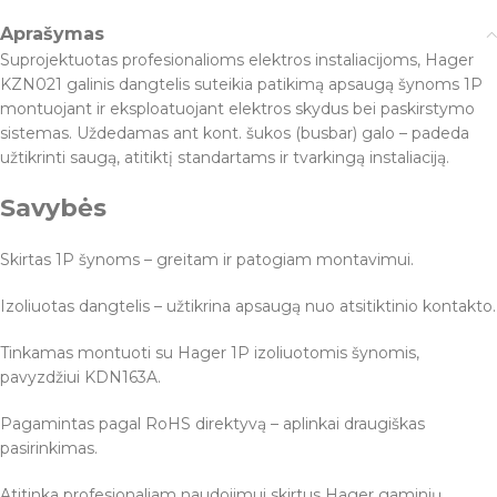
Aprašymas
Suprojektuotas profesionalioms elektros instaliacijoms, Hager
KZN021 galinis dangtelis suteikia patikimą apsaugą šynoms 1P
montuojant ir eksploatuojant elektros skydus bei paskirstymo
sistemas. Uždedamas ant kont. šukos (busbar) galo – padeda
užtikrinti saugą, atitiktį standartams ir tvarkingą instaliaciją.
Savybės
Skirtas 1P šynoms – greitam ir patogiam montavimui.
Izoliuotas dangtelis – užtikrina apsaugą nuo atsitiktinio kontakto.
Tinkamas montuoti su Hager 1P izoliuotomis šynomis,
pavyzdžiui KDN163A.
Pagamintas pagal RoHS direktyvą – aplinkai draugiškas
pasirinkimas.
Atitinka profesionaliam naudojimui skirtus Hager gaminių