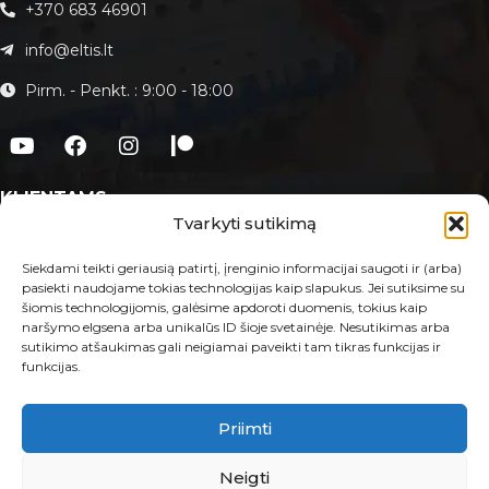
+370 683 46901
info@eltis.lt
Pirm. - Penkt. : 9:00 - 18:00
KLIENTAMS
Tvarkyti sutikimą
Apie Eltis.lt
Paslaugos
Siekdami teikti geriausią patirtį, įrenginio informacijai saugoti ir (arba)
pasiekti naudojame tokias technologijas kaip slapukus. Jei sutiksime su
Kontaktai
šiomis technologijomis, galėsime apdoroti duomenis, tokius kaip
naršymo elgsena arba unikalūs ID šioje svetainėje. Nesutikimas arba
E-PARDUOTUVĖ
sutikimo atšaukimas gali neigiamai paveikti tam tikras funkcijas ir
funkcijas.
Taisyklės ir sąlygos
Prekių grąžinimas ir garantija
Privatumo politika
Priimti
MB Eltis 2023 © Visos teisės saugomos.
Neigti