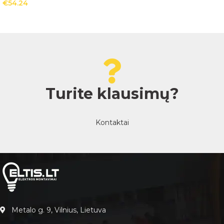
€
54.24
Turite klausimų?
Kontaktai
Metalo g. 9, Vilnius, Lietuva