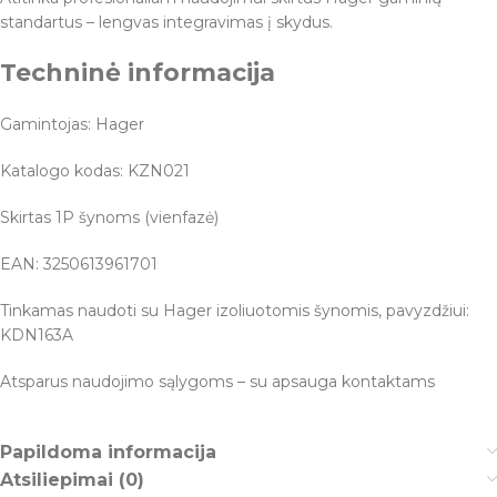
standartus – lengvas integravimas į skydus.
Techninė informacija
Gamintojas: Hager
Katalogo kodas: KZN021
Skirtas 1P šynoms (vienfazė)
EAN: 3250613961701
Tinkamas naudoti su Hager izoliuotomis šynomis, pavyzdžiui:
KDN163A
Atsparus naudojimo sąlygoms – su apsauga kontaktams
Papildoma informacija
Atsiliepimai (0)