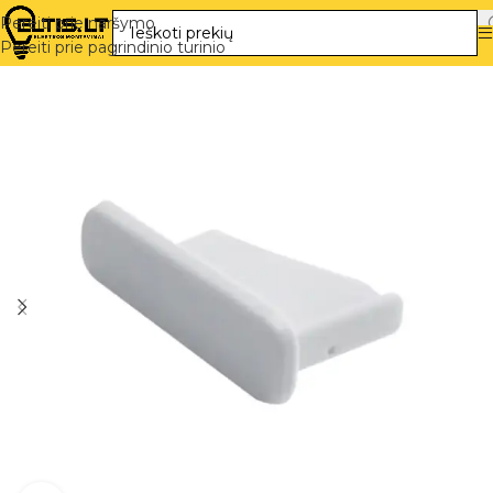
Pereiti prie naršymo
Pereiti prie pagrindinio turinio