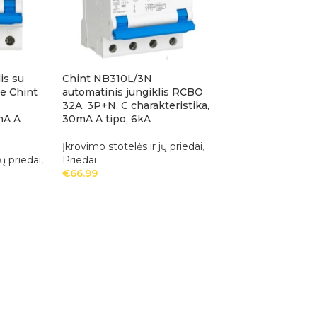
is su
Chint NB310L/3N
le Chint
automatinis jungiklis RCBO
32A, 3P+N, C charakteristika,
mA A
30mA A tipo, 6kA
Įkrovimo stotelės ir jų priedai
,
jų priedai
,
Priedai
€
66.99