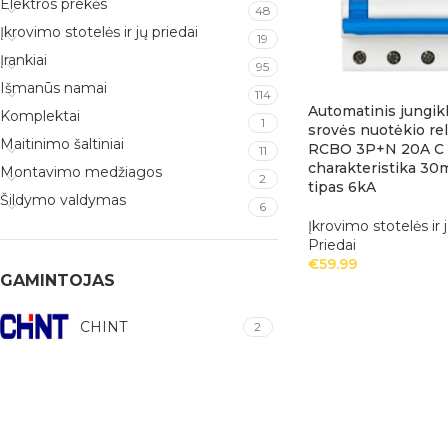
Elektros prekės
48
Įkrovimo stotelės ir jų priedai
19
Įrankiai
95
Išmanūs namai
114
Automatinis jungikl
Komplektai
1
srovės nuotėkio re
Maitinimo šaltiniai
RCBO 3P+N 20A C
11
charakteristika 30
Montavimo medžiagos
2
tipas 6kA
Šildymo valdymas
6
Įkrovimo stotelės ir 
Priedai
€
59.99
GAMINTOJAS
CHINT
2