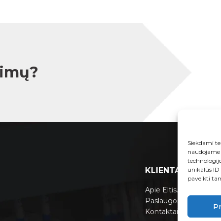
simų?
Siekdami tei
naudojame t
technologij
KLIENTAMS
unikalūs ID
paveikti tam
Apie Eltis.lt
Paslaugos
Pr
Kontaktai