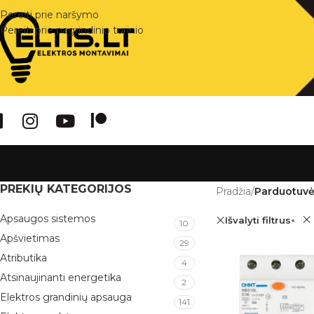
Pereiti prie naršymo
Pereiti prie pagrindinio turinio
PREKIŲ KATEGORIJOS
Pradžia
/
Parduotuv
Apsaugos sistemos
Išvalyti filtrus
10
Apšvietimas
29
Atributika
4
Atsinaujinanti energetika
2
Elektros grandinių apsauga
141