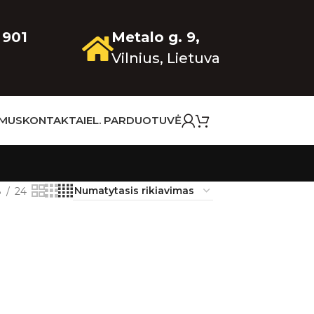
 901
Metalo g. 9,
Vilnius, Lietuva
 MUS
KONTAKTAI
EL. PARDUOTUVĖ
8
24