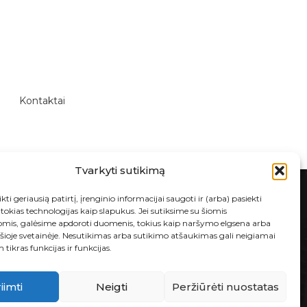
Kontaktai
Tvarkyti sutikimą
kti geriausią patirtį, įrenginio informacijai saugoti ir (arba) pasiekti
okias technologijas kaip slapukus. Jei sutiksime su šiomis
omis, galėsime apdoroti duomenis, tokius kaip naršymo elgsena arba
 šioje svetainėje. Nesutikimas arba sutikimo atšaukimas gali neigiamai
E-PARDUOTUVĖ
 tikras funkcijas ir funkcijas.
Taisyklės ir sąlygos
Prekių grąžinimas ir garantija
iimti
Neigti
Peržiūrėti nuostatas
Privatumo politika