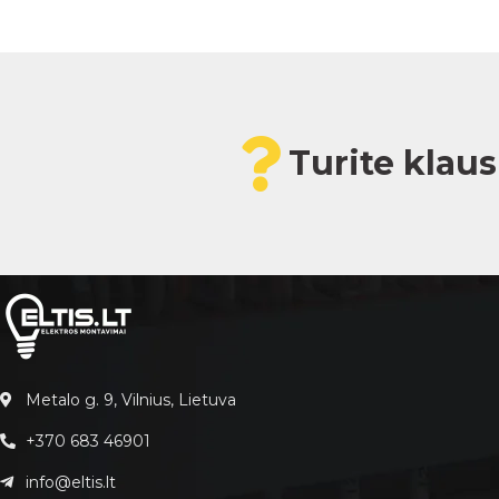
Turite klau
Metalo g. 9, Vilnius, Lietuva
+370 683 46901
info@eltis.lt