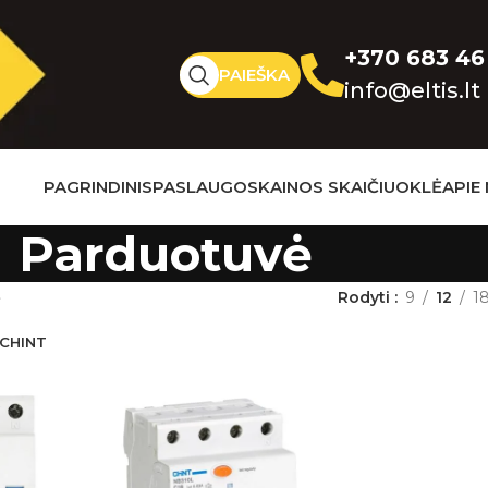
+370 683 46
PAIEŠKA
info@eltis.lt
PAGRINDINIS
PASLAUGOS
KAINOS SKAIČIUOKLĖ
APIE
Parduotuvė
ė
Rodyti
9
12
1
CHINT